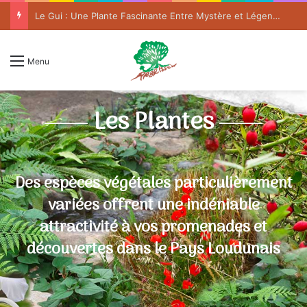
Le Gui : Une Plante Fascinante Entre Mystère et Légende
Menu
Les Plantes
Des espèces végétales particulièrement
variées offrent une indéniable
attractivité à vos promenades et
découvertes dans le Pays Loudunais