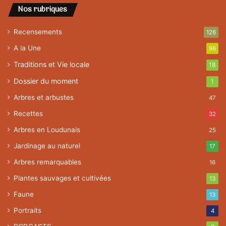
Nos rubriques
Recensements
126
A la Une
98
Traditions et Vie locale
18
Dossier du moment
1
Arbres et arbustes
47
Recettes
32
Arbres en Loudunais
25
Jardinage au naturel
17
Arbres remarquables
16
Plantes sauvages et cultivées
13
Faune
13
Portraits
4