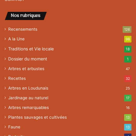
Nos rubriques
Recensements
126
A la Une
98
Traditions et Vie locale
18
Dossier du moment
1
Arbres et arbustes
47
Recettes
32
Arbres en Loudunais
25
Jardinage au naturel
17
Arbres remarquables
16
Plantes sauvages et cultivées
13
Faune
13