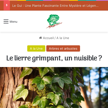
Le Gui : Une Plante Fascinante Entre Mystère et Légende
Menu
Accueil
/
A la Une
A la Une
Arbres et arbustes
Le lierre grimpant, un nuisible ?