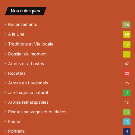
Nos rubriques
Recensements
126
A la Une
98
Traditions et Vie locale
18
Dossier du moment
1
Arbres et arbustes
47
Recettes
32
Arbres en Loudunais
25
Jardinage au naturel
17
Arbres remarquables
16
Plantes sauvages et cultivées
13
Faune
13
Portraits
4