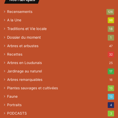
Nos rubriques
Recensements
126
A la Une
98
Traditions et Vie locale
18
Dossier du moment
1
Arbres et arbustes
47
Recettes
32
Arbres en Loudunais
25
Jardinage au naturel
17
Arbres remarquables
16
Plantes sauvages et cultivées
13
Faune
13
Portraits
4
PODCASTS
3