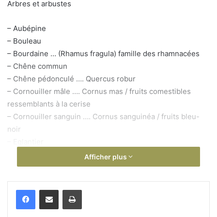
Arbres et arbustes
– Aubépine
– Bouleau
– Bourdaine … (Rhamus fragula) famille des rhamnacées
– Chêne commun
– Chêne pédonculé …. Quercus robur
– Cornouiller mâle …. Cornus mas / fruits comestibles
ressemblants à la cerise
– Cornouiller sanguin …. Cornus sanguinéa / fruits bleu-
noir
– Eglantier
– Erable plane ou Erable blanc… Acer platanoïde
Afficher plus
– Erable sycomore (érable faux platane) …. Acer
pseudoplatanus
Imprimer
– Fusain d’Europe ou bonnet de prêtre (Euonymus
europaea) : le fruit est une capsule de 4 valves arrondies