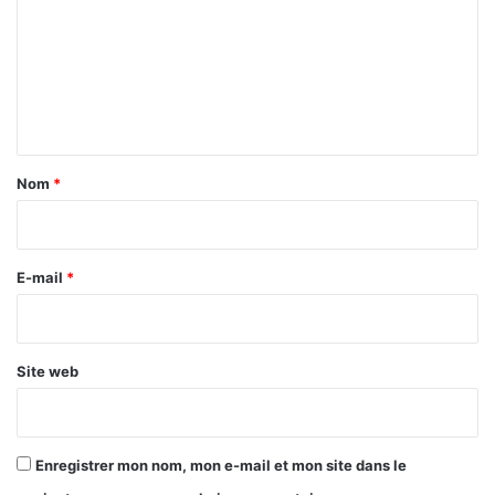
m
m
e
n
t
a
Nom
*
i
r
e
E-mail
*
*
Site web
Enregistrer mon nom, mon e-mail et mon site dans le