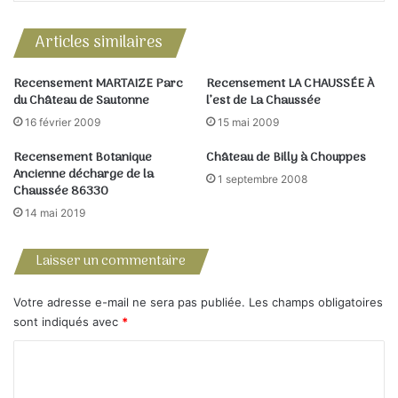
(en bonnet de prêtre) orangées, toxiques.
– Merisier ou merisier des oiseaux …. Prunus avium
Articles similaires
Nerprun purgatif … (Rhamus cathartica) famille des
rhamnacées
Recensement MARTAIZE Parc
Recensement LA CHAUSSÉE À
– Noisetier
du Château de Sautonne
l’est de La Chaussée
– Peuplier grisard …. Populus canescens
16 février 2009
15 mai 2009
– Pin sylvestre
Recensement Botanique
Château de Billy à Chouppes
– Prunélier
Ancienne décharge de la
1 septembre 2008
– Robinier ou faux acacia, acacia blanc
Chaussée 86330
– Saule à feuilles de romarin
14 mai 2019
– Saule blanc Saule blanc ou saule argenté …. Salix alba
– Saule marsault Salix capea
Laisser un commentaire
– Sureau
– Troène commun Lugustrum vulgare
Votre adresse e-mail ne sera pas publiée.
Les champs obligatoires
sont indiqués avec
*
C
o