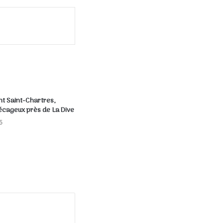
 Saint-Chartres,
écageux près de La Dive
5