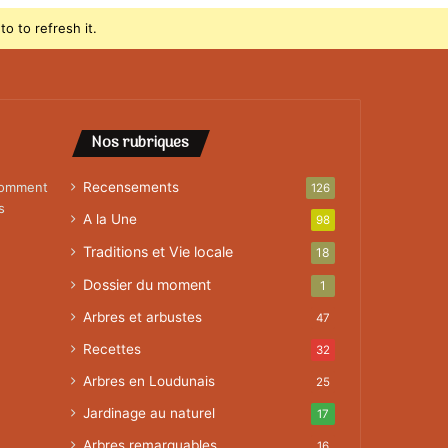
o to refresh it.
Nos rubriques
 comment
Recensements
126
s
A la Une
98
Traditions et Vie locale
18
Dossier du moment
1
Arbres et arbustes
47
Recettes
32
Arbres en Loudunais
25
Jardinage au naturel
17
Arbres remarquables
16