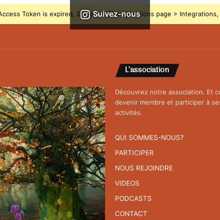
Suivez-nous
ccess Token is expired, Go to the Theme options page > Integrations, t
L’association
Découvrez notre association. Et
devenir membre et participer à se
activités.
QUI SOMMES-NOUS?
PARTICIPER
NOUS REJOINDRE
VIDEOS
PODCASTS
CONTACT