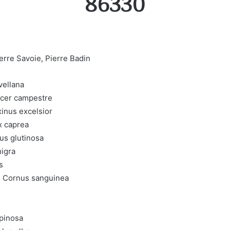
86330
ierre Savoie, Pierre Badin
vellana
Acer campestre
inus excelsior
x caprea
us glutinosa
igra
s
n Cornus sanguinea
spinosa