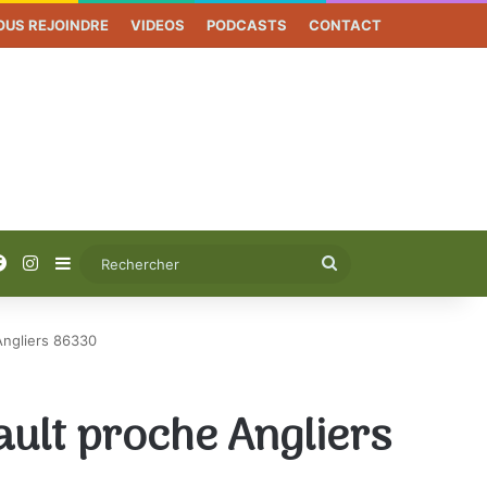
OUS REJOINDRE
VIDEOS
PODCASTS
CONTACT
Facebook
Instagram
Sidebar (barre latérale)
Rechercher
Angliers 86330
ult proche Angliers