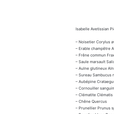
Isabelle Avetissian P
– Noisetier Corylus a
– Erable champêtre 
– Frêne commun Frax
– Saule marsault Sali
– Aulne glutineux Aln
– Sureau Sambucus n
– Aubépine Crataegu
– Cornouiller sangui
– Clématite Clématis
– Chêne Quercus
– Prunellier Prunus 