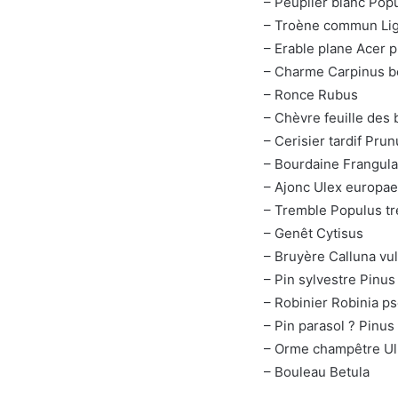
– Peuplier blanc Pop
– Troène commun Lig
– Erable plane Acer 
– Charme Carpinus b
– Ronce Rubus
– Chèvre feuille des
– Cerisier tardif Pru
– Bourdaine Frangula
– Ajonc Ulex europa
– Tremble Populus t
– Genêt Cytisus
– Bruyère Calluna vul
– Pin sylvestre Pinus
– Robinier Robinia p
– Pin parasol ? Pinus
– Orme champêtre U
– Bouleau Betula