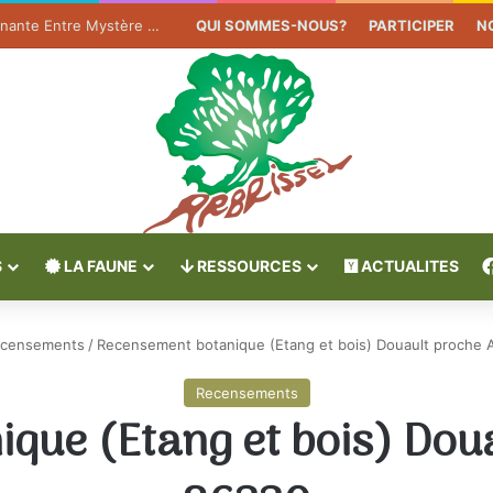
Le Gui : Une Plante Fascinante Entre Mystère et Légende
QUI SOMMES-NOUS?
PARTICIPER
N
S
LA FAUNE
RESSOURCES
ACTUALITES
censements
/
Recensement botanique (Etang et bois) Douault proche 
Recensements
que (Etang et bois) Doua