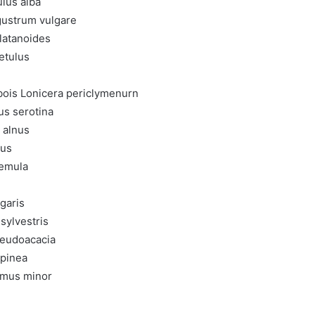
ulus alba
ustrum vulgare
platanoides
etulus
 bois Lonicera periclymenurn
nus serotina
 alnus
eus
remula
garis
 sylvestris
seudoacacia
 pinea
lmus minor