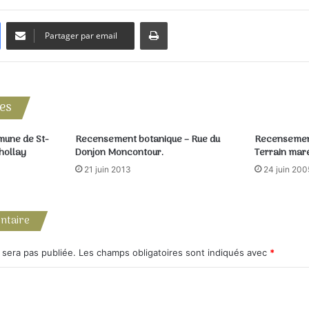
Imprimer
Partager par email
res
mune de St-
Recensement botanique – Rue du
Recensement
hollay
Donjon Moncontour.
Terrain mar
21 juin 2013
24 juin 200
ntaire
 sera pas publiée.
Les champs obligatoires sont indiqués avec
*