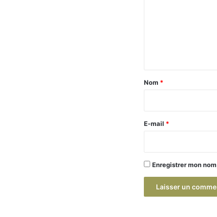
m
m
e
n
t
a
Nom
*
i
r
e
E-mail
*
*
Enregistrer mon nom