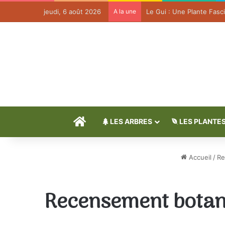
jeudi, 6 août 2026
A la une
Accueil
LES ARBRES
LES PLANTE
Accueil
/
Re
Recensement botani