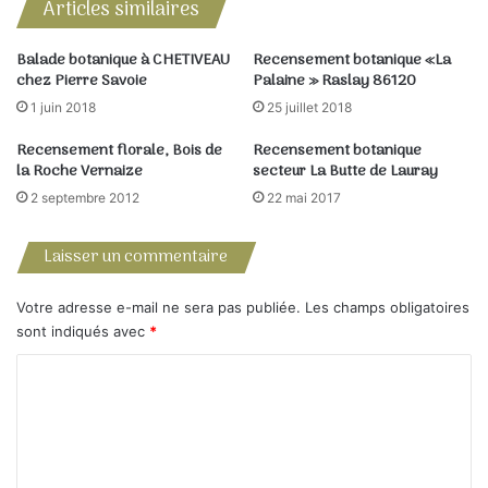
Articles similaires
Légumineuses : anthyllis vulnéraire, lotier corniculé,
luzerne lupuline, méhlot, minette (petite), ononis rampant
Balade botanique à CHETIVEAU
Recensement botanique «La
(bugrane rampant), trèfle des champs, vesce de Cerdagne
chez Pierre Savoie
Palaine » Raslay 86120
1 juin 2018
25 juillet 2018
Ombellifères carotte, panieault
Recensement florale, Bois de
Recensement botanique
la Roche Vernaize
secteur La Butte de Lauray
Orchidacées (Orchidées) loroglosse hircinum, opbrys
2 septembre 2012
22 mai 2017
apifera, ophrys sphegodes Rosacées aigremoine Eupatoire
Laisser un commentaire
Rubiacées : gaillet odorant
Votre adresse e-mail ne sera pas publiée.
Les champs obligatoires
Scrophulariacées : euphraise officinale, linaire vulgaire,
sont indiqués avec
*
mélampyre des champs
C
Solanacées : morelle douce-amère
o
m
m