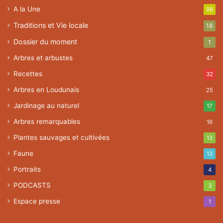
A la Une
98
Traditions et Vie locale
18
Dossier du moment
1
Arbres et arbustes
47
Recettes
32
Arbres en Loudunais
25
Jardinage au naturel
17
Arbres remarquables
16
Plantes sauvages et cultivées
13
Faune
13
Portraits
4
PODCASTS
3
Espace presse
1