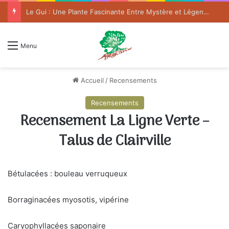
Le Gui : Une Plante Fascinante Entre Mystère et Légende
Menu
Accueil
/
Recensements
Recensements
Recensement La Ligne Verte –
Talus de Clairville
Bétulacées : bouleau verruqueux
Borraginacées myosotis, vipérine
Caryophyllacées saponaire