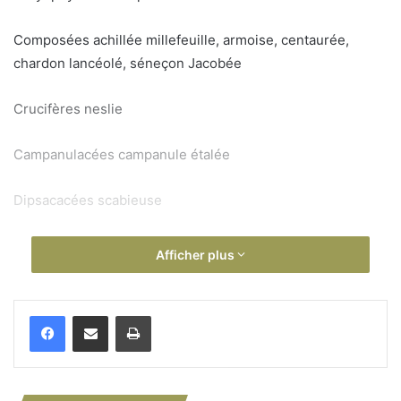
Composées achillée millefeuille, armoise, centaurée,
chardon lancéolé, séneçon Jacobée
Crucifères neslie
Campanulacées campanule étalée
Dipsacacées scabieuse
Gentìanacées : blackstonia
Afficher plus
Géraniacées géranium
Imprimer
Guttifères millepertuis Labiées marjolaine, sariette des
champs, sauge