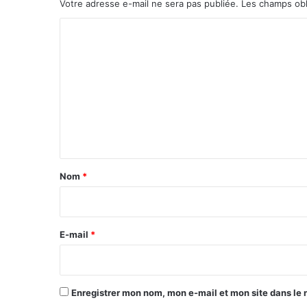
Votre adresse e-mail ne sera pas publiée.
Les champs obl
C
o
m
m
e
n
t
a
Nom
*
i
r
e
E-mail
*
*
Enregistrer mon nom, mon e-mail et mon site dans le