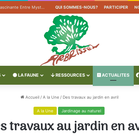
Le Gui : Une Plante Fascinante Entre Mystère et Légende
QUI SOMMES-NOUS?
PARTICIPER
N
S
LA FAUNE
RESSOURCES
ACTUALITES
Accueil
/
A la Une
/
Des travaux au jardin en avril
A la Une
Jardinage au naturel
s travaux au jardin en av