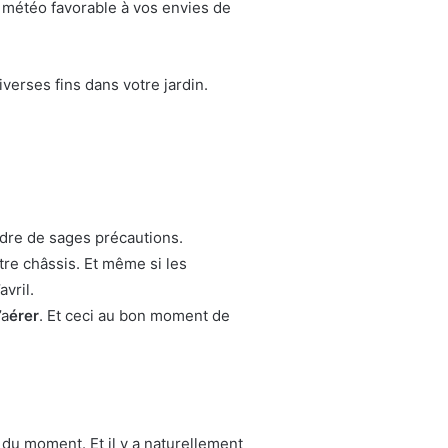
 météo favorable à vos envies de
verses fins dans votre jardin.
ndre de sages précautions.
tre châssis. Et même si les
vril.
’a
érer
. Et ceci au bon moment de
s du moment. Et il y a naturellement