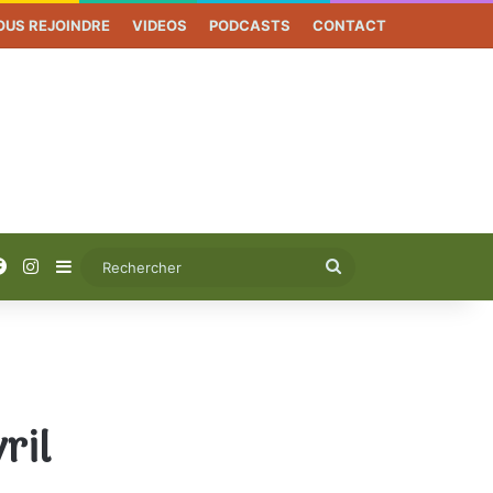
OUS REJOINDRE
VIDEOS
PODCASTS
CONTACT
Facebook
Instagram
Sidebar (barre latérale)
Rechercher
ril