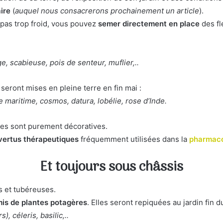
ire
(
auquel nous consacrerons prochainement un article
).
it pas trop froid, vous pouvez
semer directement en place
des fl
e, scabieuse, pois de senteur, muflier,..
eront mises en pleine terre en fin mai :
re maritime, cosmos, datura, lobélie, rose d’Inde.
tes sont purement décoratives.
vertus thérapeutiques
fréquemment utilisées dans la
pharmaco
Et toujours sous châssis
is et tubéreuses.
is de plantes potagères
. Elles seront repiquées au jardin fin 
, céleris, basilic,..