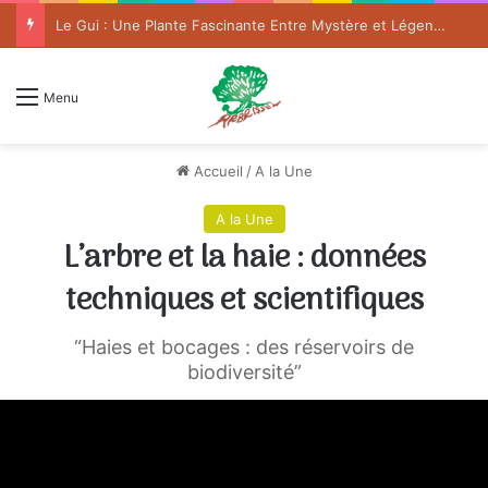
Le Gui : Une Plante Fascinante Entre Mystère et Légende
Menu
Accueil
/
A la Une
A la Une
L’arbre et la haie : données
techniques et scientifiques
“Haies et bocages : des réservoirs de
biodiversité”