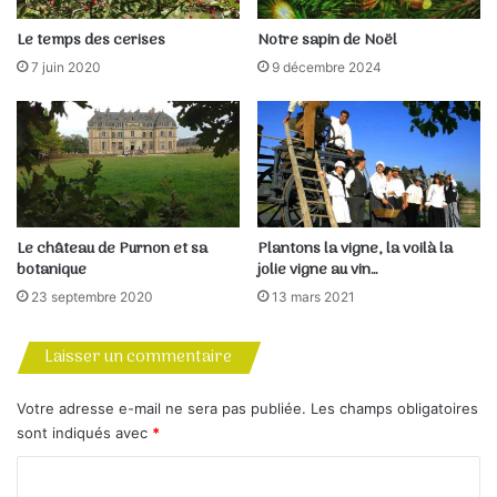
Dans ce cadre, une vidéo a été créée afin de mettre en
Le temps des cerises
Notre sapin de Noël
valeur
les intérêts des haies
.
7 juin 2020
9 décembre 2024
Parmi les intervenants : Alexandre Boissinot, conservateur
de la Réserve Naturelle Régionale du bocage des Antonins
(Deux-Sèvres Nature Environnement). Il présente
quelques éléments concernant les études menées sur les
tritons marbrés et 65 mares du départements des Deux-
Sèvres.
Le château de Purnon et sa
Plantons la vigne, la voilà la
botanique
jolie vigne au vin…
(Info :
Prom’haies
)
23 septembre 2020
13 mars 2021
Laisser un commentaire
Votre adresse e-mail ne sera pas publiée.
Les champs obligatoires
sont indiqués avec
*
C