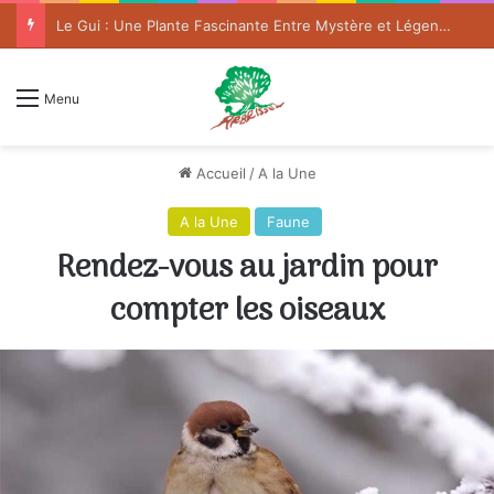
Le Gui : Une Plante Fascinante Entre Mystère et Légende
Menu
Accueil
/
A la Une
A la Une
Faune
Rendez-vous au jardin pour
compter les oiseaux