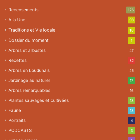
Recensements
126
A la Une
98
Traditions et Vie locale
18
Dossier du moment
1
Arbres et arbustes
47
Recettes
32
Arbres en Loudunais
25
Jardinage au naturel
17
Arbres remarquables
16
Plantes sauvages et cultivées
13
Faune
13
Portraits
4
PODCASTS
3