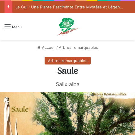
Le Gui : Une Plante Fascinante Entre Mystère et Légende
Menu
Accueil
/
Arbres remarquables
Arbres remarquables
Saule
Salix alba