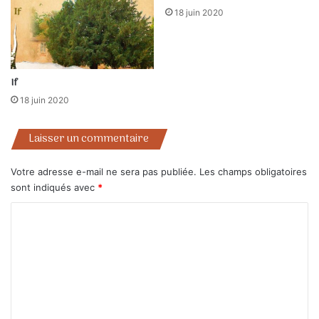
18 juin 2020
If
18 juin 2020
Laisser un commentaire
Votre adresse e-mail ne sera pas publiée.
Les champs obligatoires
sont indiqués avec
*
C
o
m
m
e