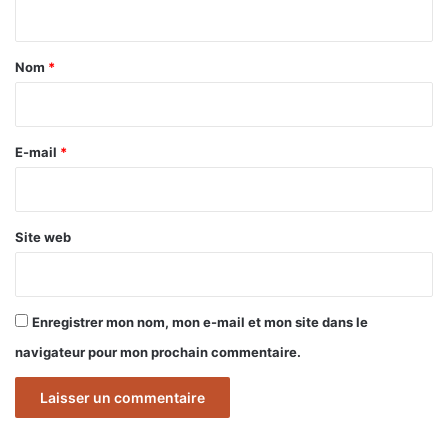
n
t
a
Nom
*
i
r
e
E-mail
*
*
Site web
Enregistrer mon nom, mon e-mail et mon site dans le
navigateur pour mon prochain commentaire.