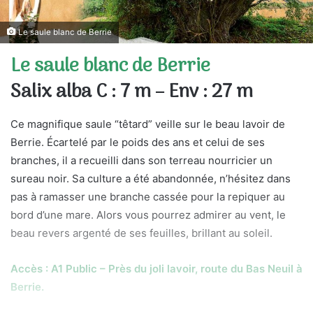
Le saule blanc de Berrie
Le saule blanc de Berrie
Salix alba C : 7 m – Env : 27 m
Ce magnifique saule “têtard” veille sur le beau lavoir de
Berrie. Écartelé par le poids des ans et celui de ses
branches, il a recueilli dans son terreau nourricier un
sureau noir. Sa culture a été abandonnée, n’hésitez dans
pas à ramasser une branche cassée pour la repiquer au
bord d’une mare. Alors vous pourrez admirer au vent, le
beau revers argenté de ses feuilles, brillant au soleil.
Accès : A1 Public – Près du joli lavoir, route du Bas Neuil à
Berrie.