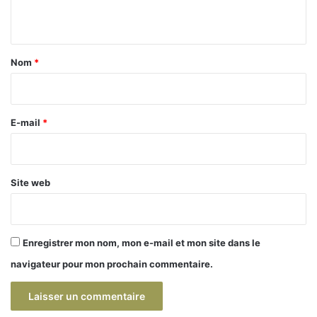
n
t
a
Nom
*
i
r
e
E-mail
*
*
Site web
Enregistrer mon nom, mon e-mail et mon site dans le
navigateur pour mon prochain commentaire.