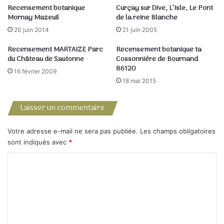
Recensement botanique
Curçay sur Dive, L’Isle, Le Pont
Mornay Mazeuil
de la reine Blanche
20 juin 2014
21 juin 2005
Recensement MARTAIZE Parc
Recensement botanique ta
du Château de Sautonne
Cossonniére de Bournand
86120
16 février 2009
18 mai 2015
Laisser un commentaire
Votre adresse e-mail ne sera pas publiée.
Les champs obligatoires
sont indiqués avec
*
C
o
m
m
e