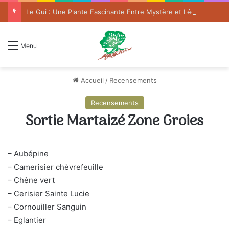
Le Gui : Une Plante Fascinante Entre Mystère et Légende
Menu
Accueil
/
Recensements
Recensements
Sortie Martaizé Zone Groies
– Aubépine
– Camerisier chèvrefeuille
– Chêne vert
– Cerisier Sainte Lucie
– Cornouiller Sanguin
– Eglantier