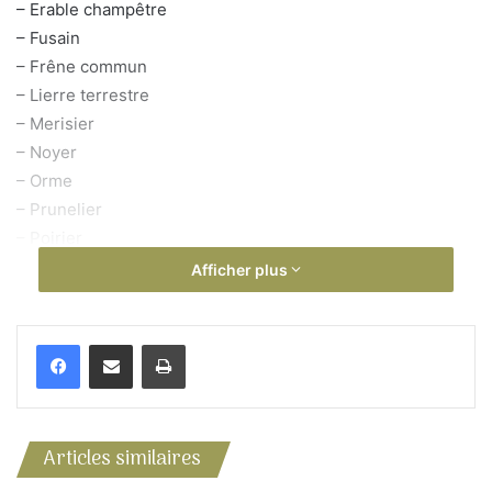
– Erable champêtre
– Fusain
– Frêne commun
– Lierre terrestre
– Merisier
– Noyer
– Orme
– Prunelier
– Poirier
– Ronce
Afficher plus
– Sureau
– Troène ‘
Imprimer
– Vigne vierge quinquefolia
– Viorne lantana
Articles similaires