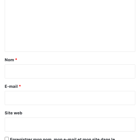
o
m
m
e
n
t
a
Nom
*
i
r
e
E-mail
*
*
Site web
Enregistrer mon nom, mon e-mail et mon site dans le