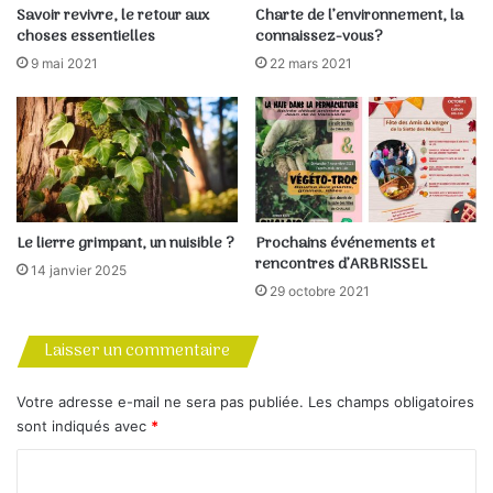
Deyrolle en 2000, une vénérable
maison d’entemologie
et
Savoir revivre, le retour aux
Charte de l’environnement, la
de taxidermie qui s’accorde à merveille avec son goût pour
choses essentielles
connaissez-vous?
le beau, le bon et le vrai.
9 mai 2021
22 mars 2021
(SRC Newsletter Rungis)
> Visiter le site Web
Cela dit nous avons aussi, une personne bien du cru, un
Le lierre grimpant, un nuisible ?
Prochains événements et
vrai loudunais passionné par la tomate.
rencontres d’ARBRISSEL
14 janvier 2025
Il a lui aussi créé son conservatoire dans le «
Jardin
29 octobre 2021
Pédagogique des Trois Noyers
». Il s’appelle
Jacky
Mercier
.
Laisser un commentaire
Votre adresse e-mail ne sera pas publiée.
Les champs obligatoires
sont indiqués avec
*
C