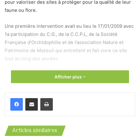
pour valoriser des sites à protéger pour la qualité de leur
faune ou flore.
Une première intervention avait eu lieu le 17/01/2009 avec
1a participation du C.G., de la C.C.P.L, de la Société
Française d’Orchidophilie et de l’association Nature et
Patrimoine de Mazeuil qui entretient et fait vivre ce site
tout au long des années.
Les orchidées sont des fleurs sauvages, différentes selon
Afficher plus
les régions et les continents. On peut retrouver les mêmes
dans des régions différentes sans trop savoir comment
Imprimer
elles se réimplantent. Elles poussent sur pelouses sèches,
sans amendement et surtout sans produits phytosanitaires
car ces derniers les détruisent. Il faut plusieurs années
pour qu’une orchidée fasse une fleur pour la première fois
Articles similaires
et si on cueille une orchidée, le bulbe ne donnera jamais
d’autre fleur. Il faut donc les regarder et non pas les cueillir