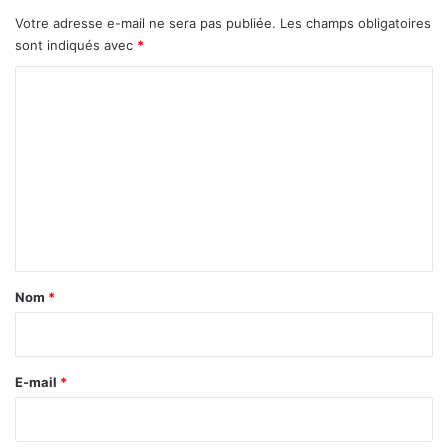
Votre adresse e-mail ne sera pas publiée.
Les champs obligatoires
sont indiqués avec
*
C
o
m
m
e
n
t
a
Nom
*
i
r
e
E-mail
*
*