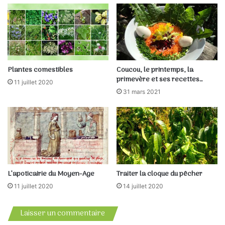
!!!
Des journées consacrées à ce site ont lieu chaque année.
(Paru dans la Feuille d’Arbrissel N°14)
Plantes comestibles
Coucou, le printemps, la
primevère et ses recettes…
11 juillet 2020
31 mars 2021
L’apoticairie du Moyen-Age
Traiter la cloque du pêcher
11 juillet 2020
14 juillet 2020
Laisser un commentaire