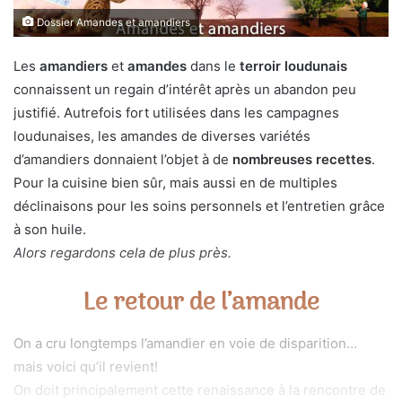
Dossier Amandes et amandiers
Les
amandiers
et
amandes
dans le
terroir loudunais
connaissent un regain d’intérêt après un abandon peu
justifié. Autrefois fort utilisées dans les campagnes
loudunaises, les amandes de diverses variétés
d’amandiers donnaient l’objet à de
nombreuses recettes
.
Pour la cuisine bien sûr, mais aussi en de multiples
déclinaisons pour les soins personnels et l’entretien grâce
à son huile.
Alors regardons cela de plus près.
Le retour de l’amande
On a cru longtemps l’amandier en voie de disparition…
mais voici qu’il revient!
On doit principalement cette renaissance à la rencontre de